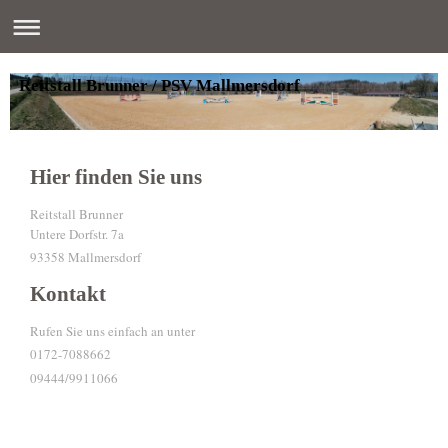
Reitstall Brunner / PSV Mallmersdorf
Hier finden Sie uns
Reitstall Brunner
Untere Dorfstr. 7a
93358 Mallmersdorf
Kontakt
Rufen Sie uns einfach an unter
0172-7088662
09444/9911066